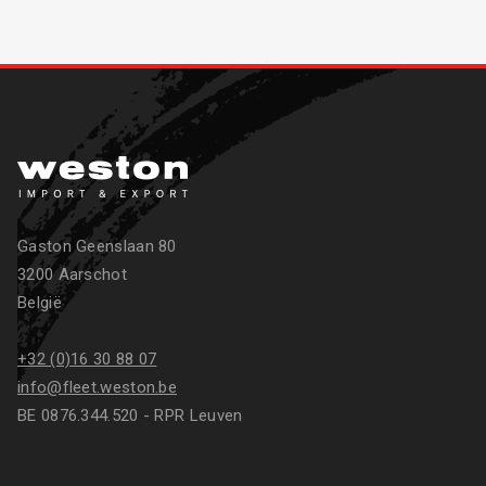
Gaston Geenslaan 80
3200 Aarschot
België
+32 (0)16 30 88 07
info@fleet.weston.be
BE 0876.344.520 - RPR Leuven