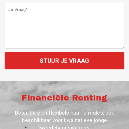
STUUR JE VRAAG
Financiële Renting
Betaalbare en flexibele huurformules, ook
beschikbaar voor kwalitatieve jonge
tweedehandswagens.