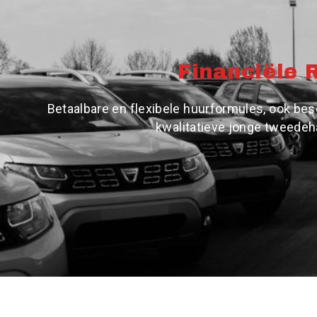
Financiële 
Betaalbare en flexibele huurformules, ook bes
kwalitatieve jonge tweede