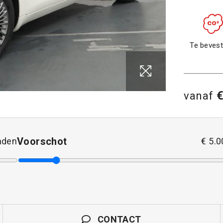
Te bevest
€
vanaf
Voorschot
den
€
5.0
CONTACT