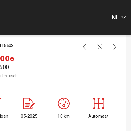
NL
 115503
500e
500
 Elektrisch
igen
05/2025
10 km
Automaat