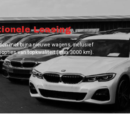
ionele Leasing
jden met bijna nieuwe wagens, inclusief
pties van topkwaliteit (max 3000 km).