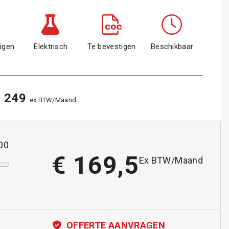
igen
Elektrisch
Te bevestigen
Beschikbaar
 249
ex BTW/Maand
00
€
169,5
Ex BTW/Maand
OFFERTE AANVRAGEN