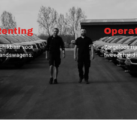
Renting
Operat
chikbaar voor
Zorgeloos ri
handswagens.
tweedehandso