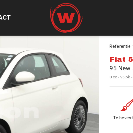
ACT
Referentie
Fiat 
95 New 
0 cc - 95 pk -
Te bevest